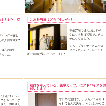
けは？また、初
ご本番当日はどうでしたか？
い？
準備万端で挑んだはずが、
やはり本番は緊張でカチコ
ディングを探し
チになりました。
んの人前挙式+フ
！
でも、プランナーさんやス
もほんわかして
タッフさんのフォローのお
陰で素敵な思い出になりました。
きました。
。
結婚を考えている、後輩カップルにアドバイスをお
願いします！
した時はまだフォ
非日常の空間で、いざカメラを向け
ングを迷っていま
られても大丈夫なようにとにかく笑
内さん、岡崎さん