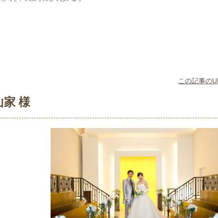
この記事のU
山家 様