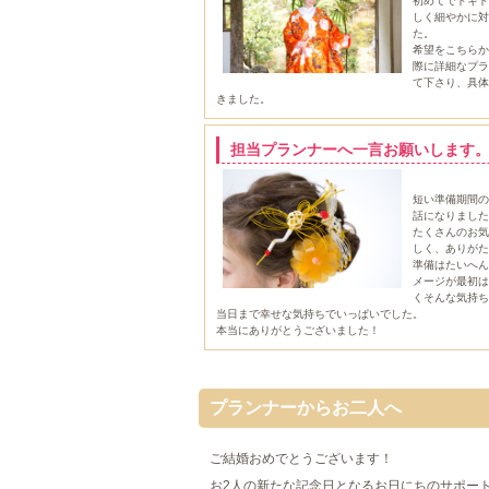
初めてでドキド
しく細やかに対
た。
希望をこちらか
際に詳細なプラ
て下さり、具体
きました。
担当プランナーへ一言お願いします
短い準備期間の
話になりました
た
くさんのお気
しく、ありがた
準備はたいへん
メージが最初は
くそんな気持ち
当日まで幸せな気持ちでいっぱいでした。
本当にありがとうございました！
プランナーからお二人へ
ご結婚おめでとうございます！
お2人の新たな記念日となるお日にちのサポー