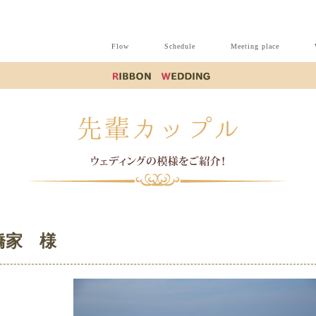
Flow
Schedule
Meeting place
小橋家 様