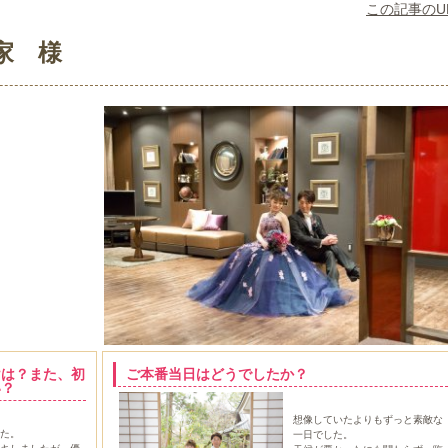
この記事のU
武家 様
けは？また、初
ご本番当日はどうでしたか？
い？
想像していたよりもずっと素敵な
た。
一日でした。