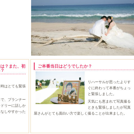
けは？また、初
ご本番当日はどうでしたか？
い？
リハーサルが思ったよりす
た時はとても緊張
ぐに終わって本番がちょっ
。
と緊張しました。
ろで、プランナー
天気にも恵まれて写真撮る
ンドリーに話しか
ときも緊張しましたが写真
はなしやすかった
屋さんがとても面白い方で楽しく撮ることが出来ました。