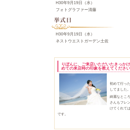
前撮日
H30年9月19日（水）
フォトグラファー清藤
挙式日
H30年9月19日（水）
ネストウエストガーデン土佐
りぼんに、ご来店いただいたきっか
めての来店時の印象を教えてくださ
初めて行っ
してました
綺麗なとこ
さんもフレ
けてくれて
です
。