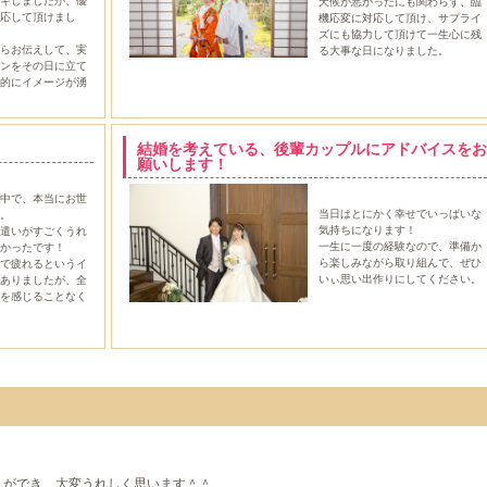
キしましたが、優
天候が悪かったにも関わらず、臨
応して頂けまし
機応変に対応して頂け、サプライ
ズにも協力して頂けて一生心に残
らお伝えして、実
る大事な日になりました。
ンをその日に立て
的にイメージが湧
。
結婚を考えている、後輩カップルにアドバイスをお
願いします！
中で、本当にお世
当日はとにかく幸せでいっぱいな
。
気持ちになります！
遣いがすごくうれ
一生に一度の経験なので、準備か
かったです！
ら楽しみながら取り組んで、ぜひ
で疲れるというイ
いぃ思い出作りにしてください。
ありましたが、全
を感じることなく
トができ、大変うれしく思います＾＾