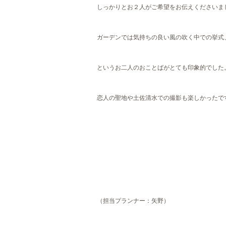
しっかりとお２人がご希望をお伝えくださいま
ガーデンでは気持ちの良い風の吹く中での挙式
というお二人のおことばがとても印象的でした
恋人の聖地や土佐清水での撮影も
楽しかったで
（担当プランナー：矢野）