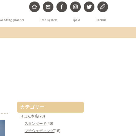
Wedding planner
Rate system
Q&A
Recruit
カテゴリー
りぼん本店
(78)
スタンダード
(46)
プチウェディング
(18)