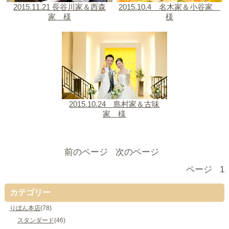
2015.11.21 長谷川家＆西森
2015.10.4 名木家＆小谷家
家 様
様
2015.10.24 島村家＆古味
家 様
前のページ
次のページ
ページ
1
カテゴリー
りぼん本店
(78)
スタンダード
(46)