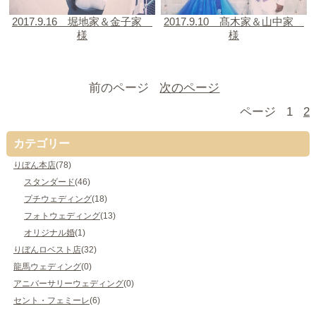
2017.9.16 堀地家＆金子家
2017.9.10 髙木家＆山中家
様
様
前のページ
次のページ
ページ
1
2
カテゴリー
りぼん本店
(78)
スタンダード
(46)
プチウェディング
(18)
フォトウェディング
(13)
オリジナル婚
(1)
りぼんロベスト店
(32)
龍馬ウェディング
(0)
アニバーサリーウェディング
(0)
セント・フェミーレ
(6)