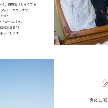
から、披露宴はしなくても、
し寂しい気もします。
を着たい！
きっかけは様々。
結婚記念日”を
手伝いします
家族に喜