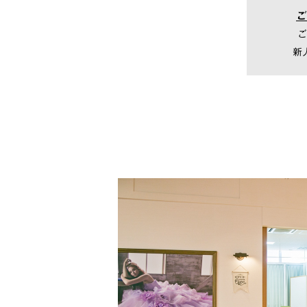
ご
ご
新