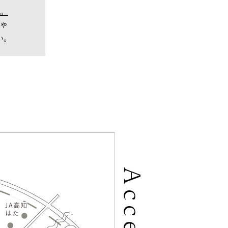
。
や
い。
Access